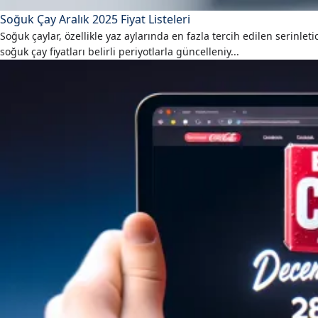
Soğuk Çay Aralık 2025 Fiyat Listeleri
Soğuk çaylar, özellikle yaz aylarında en fazla tercih edilen serinlet
soğuk çay fiyatları belirli periyotlarla güncelleniy...