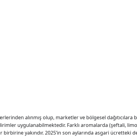
rlerinden alınmış olup, marketler ve bölgesel dağıtıcılara ba
dirimler uygulanabilmektedir. Farklı aromalarda (şeftali, lim
lar birbirine yakındır. 2025’in son aylarında asgari ücretteki d