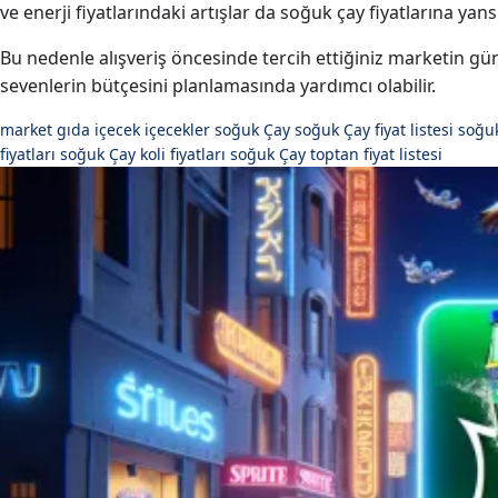
ve enerji fiyatlarındaki artışlar da soğuk çay fiyatlarına yansı
Bu nedenle alışveriş öncesinde tercih ettiğiniz marketin günce
sevenlerin bütçesini planlamasında yardımcı olabilir.
market
gıda
içecek
içecekler soğuk Çay
soğuk Çay fiyat listesi
soğuk
fiyatları
soğuk Çay koli fiyatları
soğuk Çay toptan fiyat listesi